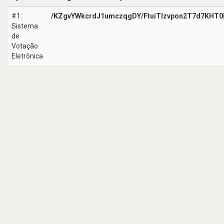
#1:
/KZgvYWkcrdJ1umczqgDY/FtuiTIzvpon2T7d7KHT
Sistema
de
Votação
Eletrônica